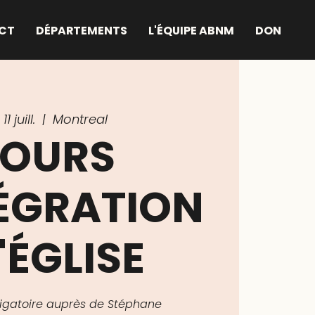
CT
DÉPARTEMENTS
L'ÉQUIPE ABNM
DON
11 juill.
  |  
Montreal
OURS
TÉGRATION
'ÉGLISE
bligatoire auprès de Stéphane