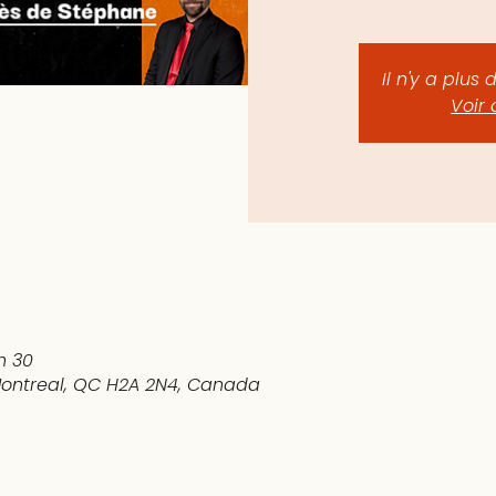
Il n'y a plus 
Voir 
 h 30
 Montreal, QC H2A 2N4, Canada