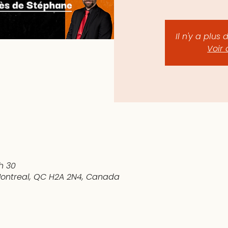
Il n'y a plus 
Voir 
 h 30
 Montreal, QC H2A 2N4, Canada