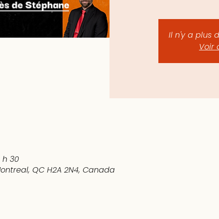
Il n'y a plus 
Voir 
0 h 30
 Montreal, QC H2A 2N4, Canada