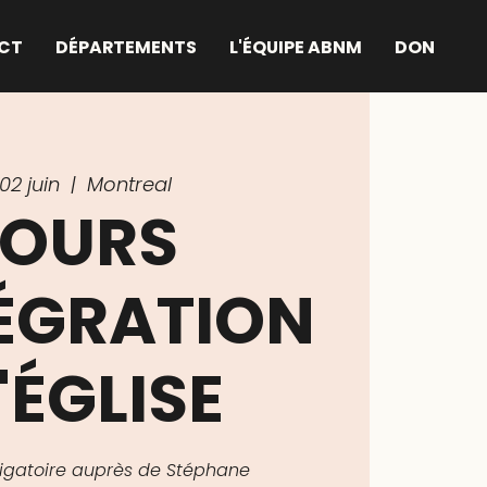
CT
DÉPARTEMENTS
L'ÉQUIPE ABNM
DON
02 juin
  |  
Montreal
OURS
TÉGRATION
'ÉGLISE
bligatoire auprès de Stéphane