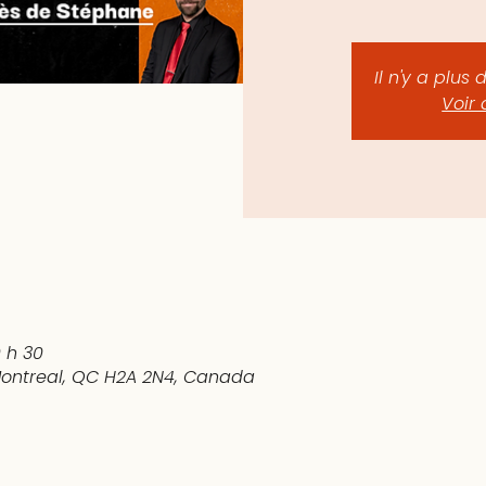
Il n'y a plus 
Voir 
0 h 30
 Montreal, QC H2A 2N4, Canada