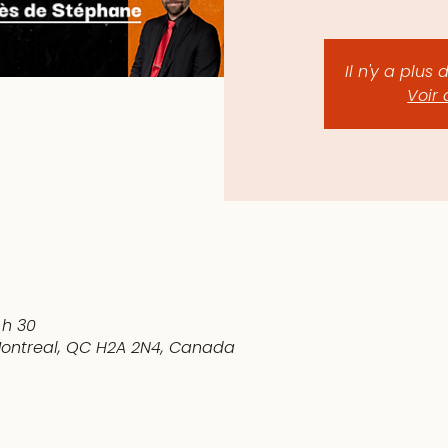
Il n'y a plus 
Voir 
0 h 30
 Montreal, QC H2A 2N4, Canada