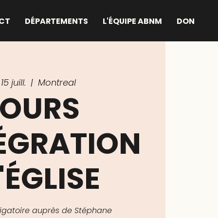
CT
DÉPARTEMENTS
L'ÉQUIPE ABNM
DON
5 juill.
  |  
Montreal
OURS
TÉGRATION
'ÉGLISE
bligatoire auprès de Stéphane