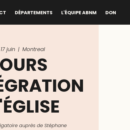
CT
DÉPARTEMENTS
L'ÉQUIPE ABNM
DON
17 juin
  |  
Montreal
OURS
TÉGRATION
'ÉGLISE
bligatoire auprès de Stéphane