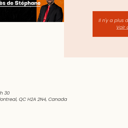
Il n'y a plus 
Voir 
 h 30
 Montreal, QC H2A 2N4, Canada