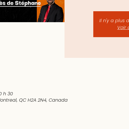
Il n'y a plus 
Voir 
0 h 30
 Montreal, QC H2A 2N4, Canada