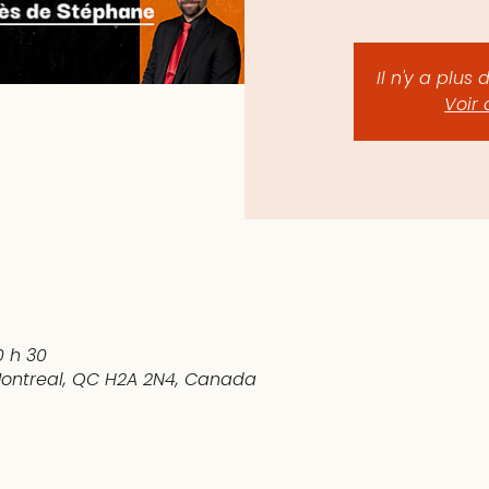
Il n'y a plus 
Voir 
0 h 30
 Montreal, QC H2A 2N4, Canada