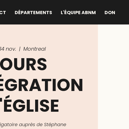
CT
DÉPARTEMENTS
L'ÉQUIPE ABNM
DON
14 nov.
  |  
Montreal
OURS
TÉGRATION
'ÉGLISE
bligatoire auprès de Stéphane