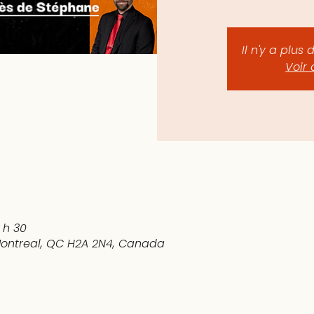
Il n'y a plus 
Voir 
 h 30
 Montreal, QC H2A 2N4, Canada