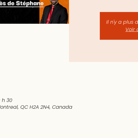
Il n'y a plus 
Voir 
0 h 30
 Montreal, QC H2A 2N4, Canada