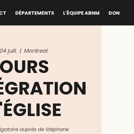
CT
DÉPARTEMENTS
L'ÉQUIPE ABNM
DON
4 juill.
  |  
Montreal
OURS
TÉGRATION
'ÉGLISE
bligatoire auprès de Stéphane