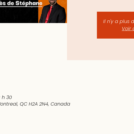
Il n'y a plus 
Voir 
0 h 30
 Montreal, QC H2A 2N4, Canada