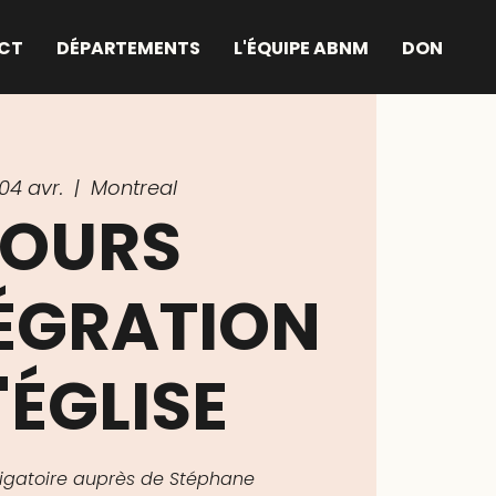
CT
DÉPARTEMENTS
L'ÉQUIPE ABNM
DON
04 avr.
  |  
Montreal
OURS
TÉGRATION
'ÉGLISE
bligatoire auprès de Stéphane