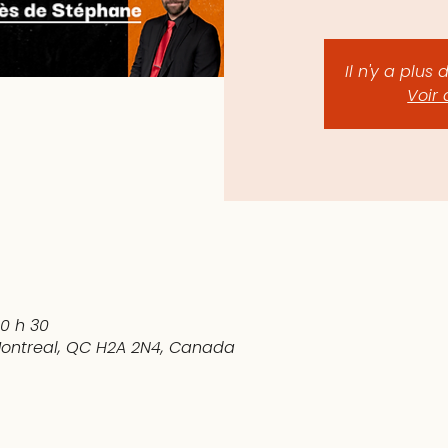
Il n'y a plus 
Voir 
10 h 30
 Montreal, QC H2A 2N4, Canada