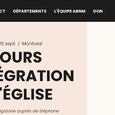
CT
DÉPARTEMENTS
L'ÉQUIPE ABNM
DON
20 sept.
  |  
Montreal
OURS
TÉGRATION
'ÉGLISE
bligatoire auprès de Stéphane